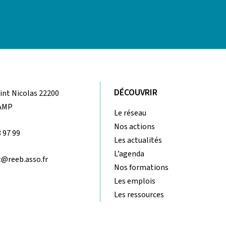
DÉCOUVRIR
aint Nicolas 22200
AMP
Le réseau
Nos actions
8 97 99
Les actualités
L’agenda
@reeb.asso.fr
Nos formations
Les emplois
Les ressources