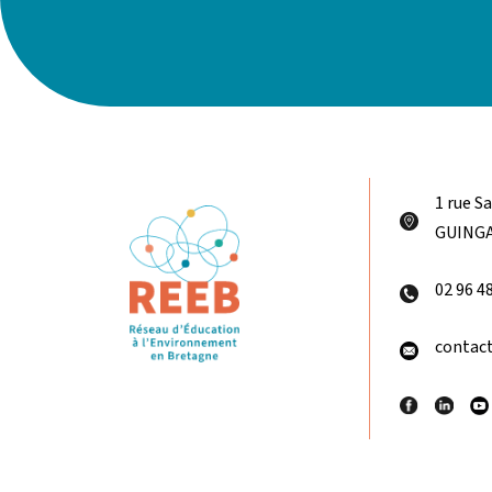
1 rue S
GUING
02 96 4
contact