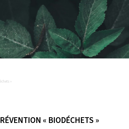
échets »
PRÉVENTION « BIODÉCHETS »