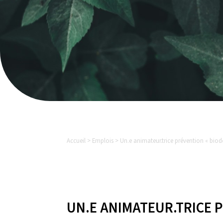
Accueil > Emplois > Un.e animateur.trice prévention « biod
UN.E ANIMATEUR.TRICE 