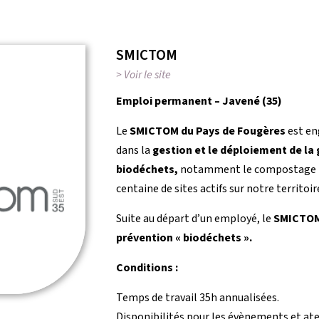
SMICTOM
> Voir le site
Emploi permanent – Javené (35)
Le
SMICTOM du Pays de Fougères
est en
dans la
gestion et le déploiement de la 
biodéchets,
notamment le compostage p
centaine de sites actifs sur notre territoir
Suite au départ d’un employé, le
SMICTO
prévention « biodéchets ».
Conditions :
Temps de travail 35h annualisées.
Disponibilités pour les évènements et ate