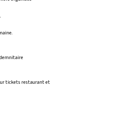
.
.
maine.
ndemnitaire
ur tickets restaurant et