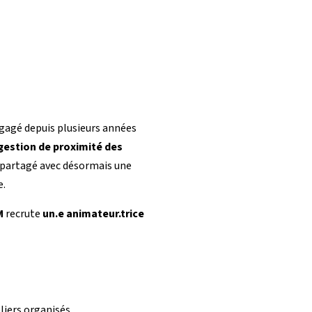
gagé depuis plusieurs années
gestion de proximité des
artagé avec désormais une
e.
M
recrute
un.e animateur.trice
liers organisés